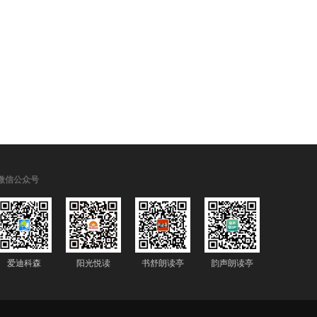
微信公众号
爱迪科森
阳光悦读
书舒朗读亭
韵声朗读亭