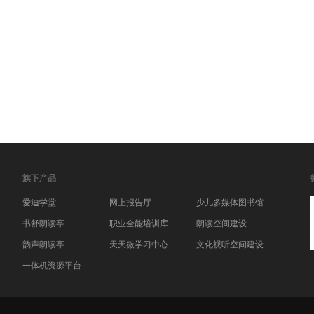
旗下产品
爱迪学堂
网上报告厅
少儿多媒体图书馆
书舒朗读亭
职业全能培训库
朗读空间建设
韵声朗读亭
天天微学习中心
文化视听空间建设
一体机资源平台